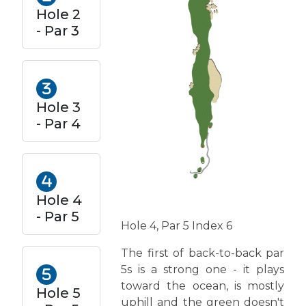
Hole 2
- Par 3
Hole 3
- Par 4
Hole 4
- Par 5
Hole 4, Par 5 Index 6
The first of back-to-back par
5s is a strong one - it plays
toward the ocean, is mostly
Hole 5
uphill and the green doesn't